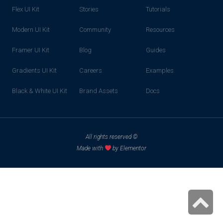
Flex UI Kit
Stories
Tutorials
Modern UI Kit
Community
Resources
Framer UI Kit
Blog
Guides
Gradients UI Kit
Careers
Examples
Black & White UI Kit
Brand Assets
Docs
© All rights reserved
Made with
by Elementor
גלילה
לראש