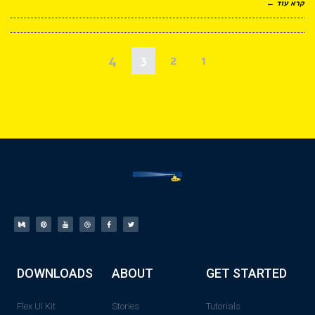
קרא עוד ←
4
3
2
1
DOWNLOADS
ABOUT
GET STARTED
Flex UI Kit
Stories
Tutorials