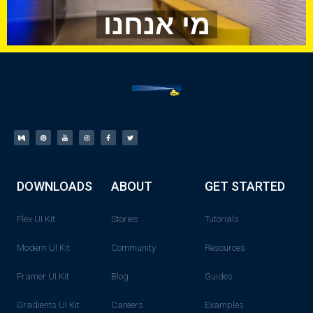
מי אנחנו
DOWNLOADS
ABOUT
GET STARTED
Flex UI Kit
Stories
Tutorials
Modern UI Kit
Community
Resources
Framer UI Kit
Blog
Guides
Gradients UI Kit
Careers
Examples