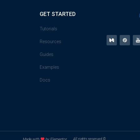
GET STARTED
Tutorials
Resources
Guides
Examples
Docs
© All rights reserved
Made with
by Elementor