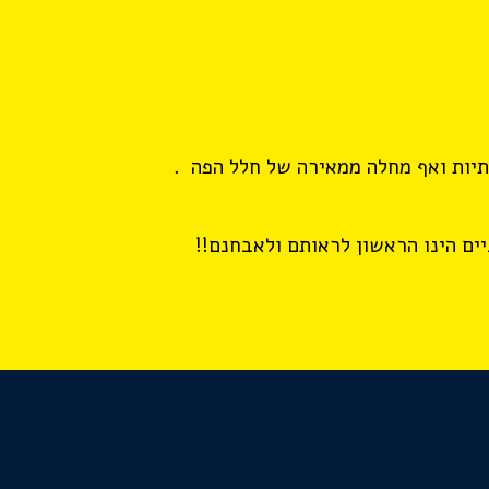
תיות ואף מחלה ממאירה של חלל הפה .
יים הינו הראשון לראותם ולאבחנם!!