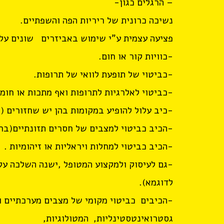
– הרגלים כגון-
נשיכה כרונית של ריריות הפה והשפתיים.
פציעה עצמית ע"י שימוש באביזרים שונים על 
-כוויות קור או חום.
-כביטוי של תופעת לוואי של תרופות.
-כביטוי לאלרגיות לתרופות ואף מתכות או חומר
-כיב עלול להופיע במקומות בהן יש שחזורים (
-הכיב כביטוי למצבים של חסרים תזונתיים(בר
-הכיב כביטוי למחלות ויראליות או זיהומיות .
-גם לעיסוק ולמקצוע המטופל ,ישנה השלכה על
לדוגמא).
-הכיבים כביטוי מקומי של מצבים מערכתיים וס
גסטרואינטסטינליות, המטולוגיות,