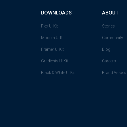
DOWNLOADS
ABOUT
Flex UI Kit
Stories
Modern UI Kit
Community
Framer UI Kit
Blog
Gradients UI Kit
Careers
Black & White UI Kit
Brand Assets