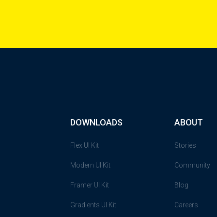
DOWNLOADS
ABOUT
Flex UI Kit
Stories
Modern UI Kit
Community
Framer UI Kit
Blog
Gradients UI Kit
Careers