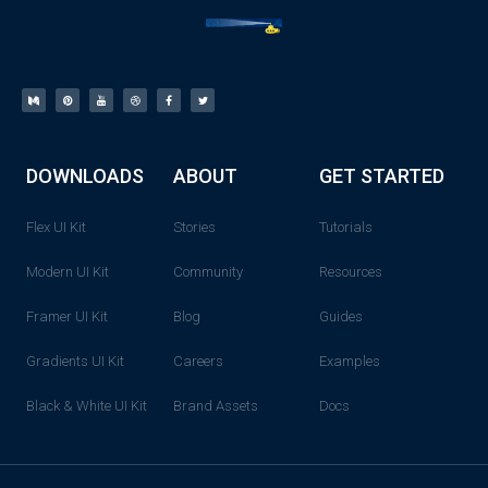
DOWNLOADS
ABOUT
GET STARTED
Flex UI Kit
Stories
Tutorials
Modern UI Kit
Community
Resources
Framer UI Kit
Blog
Guides
Gradients UI Kit
Careers
Examples
Black & White UI Kit
Brand Assets
Docs