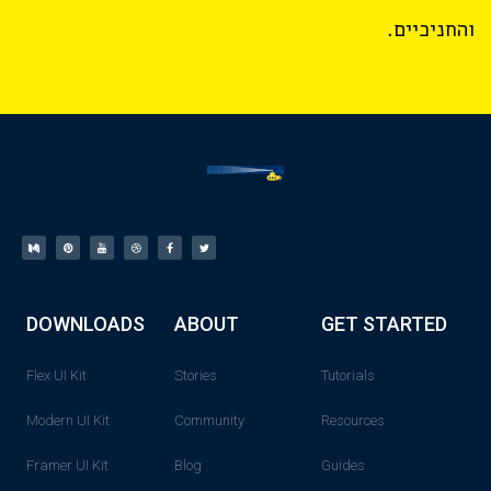
והחניכיים.
DOWNLOADS
ABOUT
GET STARTED
Flex UI Kit
Stories
Tutorials
Modern UI Kit
Community
Resources
Framer UI Kit
Blog
Guides