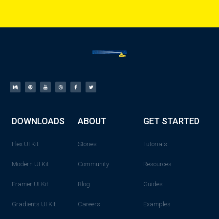
DOWNLOADS
ABOUT
GET STARTED
Flex UI Kit
Stories
Tutorials
Modern UI Kit
Community
Resources
Framer UI Kit
Blog
Guides
Gradients UI Kit
Careers
Examples