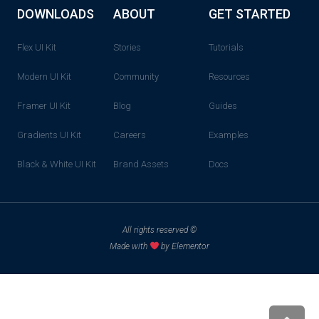
DOWNLOADS
ABOUT
GET STARTED
Flex UI Kit
Stories
Tutorials
Modern UI Kit
Community
Resources
Framer UI Kit
Blog
Guides
Gradients UI Kit
Careers
Examples
Black & White UI Kit
Brand Assets
Docs
© All rights reserved
Made with
by Elementor