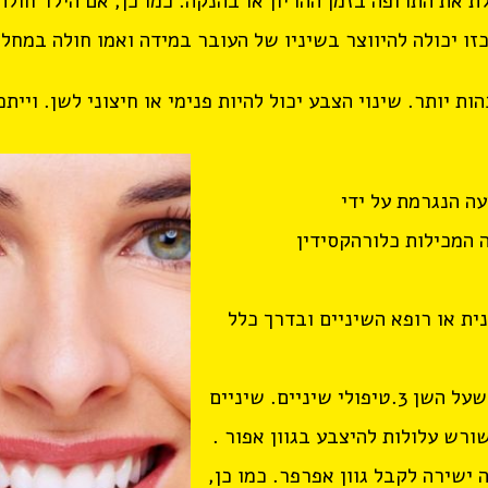
 את התרופה בזמן ההריון או בהנקה. כמו כן, אם הילד חולה
כולה להיווצר בשיניו של העובר במידה ואמו חולה במחלה כשהיא ב
 יותר. שינוי הצבע יכול להיות פנימי או חיצוני לשן. וייתכ
ה הנגרמת על ידי
המכילות כלורהקסידין
ית או רופא השיניים ובדרך כלל
2.התכהות הנוצרת עקב שחיקת שכבת הזגוגית שעל השן 3.טיפולי שיניים. שיניים
רש עלולות להיצבע בגוון אפור .
ישירה לקבל גוון אפרפר. כמו כן,