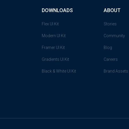
DOWNLOADS
ABOUT
Flex UI Kit
Stories
Modern UI Kit
Community
Framer UI Kit
Blog
Gradients UI Kit
Careers
Black & White UI Kit
Brand Assets