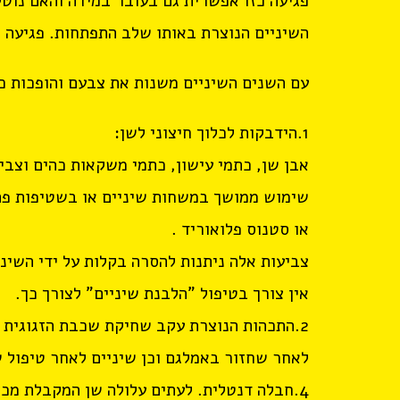
פגיעה כזו אפשרית גם בעובר במידה והאם נוטלת
השיניים הנוצרת באותו שלב התפתחות. פגיעה כזו י
עם השנים השיניים משנות את צבעם והופכות כהות
1.הידבקות לכלוך חיצוני לשן:
אבן שן, כתמי עישון, כתמי משקאות כהים וצביע
שימוש ממושך במשחות שיניים או בשטיפות פה 
או סטנוס פלואוריד .
צביעות אלה ניתנות להסרה בקלות על ידי השיננ
אין צורך בטיפול "הלבנת שיניים" לצורך כך.
לאחר שחזור באמלגם וכן שיניים לאחר טיפול שו
4.חבלה דנטלית. לעתים עלולה שן המקבלת מכה 