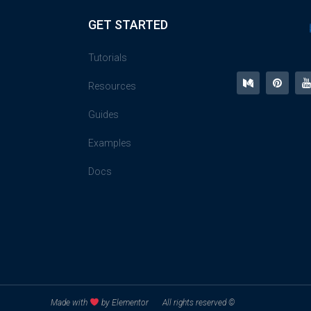
GET STARTED
Tutorials
Resources
Guides
Examples
Docs
© All rights reserved
Made with
by Elementor